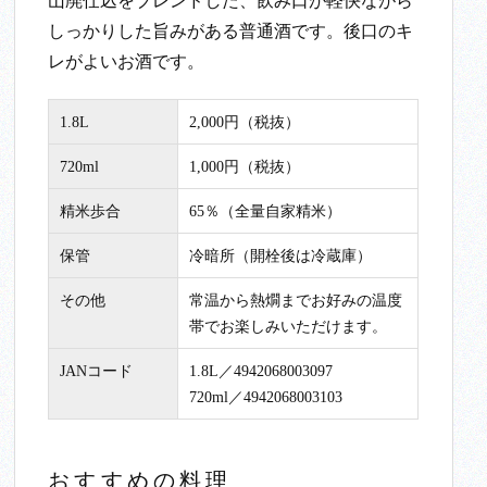
山廃仕込をブレンドした、飲み口が軽快ながら
しっかりした旨みがある普通酒です。後口のキ
レがよいお酒です。
1.8L
2,000円（税抜）
720ml
1,000円（税抜）
精米歩合
65％（全量自家精米）
保管
冷暗所（開栓後は冷蔵庫）
その他
常温から熱燗までお好みの温度
帯でお楽しみいただけます。
JANコード
1.8L／4942068003097
720ml／4942068003103
おすすめの料理